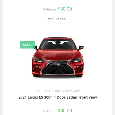
$
80.00
$
100.00
Add to cart
SALE!
2021 Lexus ES 300h 4 Door Sedan
2021 Lexus ES 300h 4 Door Sedan Front view
$
80.00
$
100.00