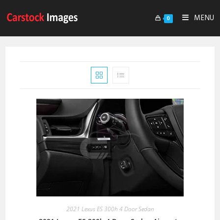
MENU
0
2021 Lexus ES 300h 4 Door Sedan