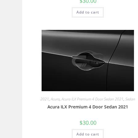
$
30.00
Add to cart
2021
,
Acura
,
Acura ILX Premium 4 Door Sedan 2021
,
Sedan
Acura ILX Premium 4 Door Sedan 2021
$
30.00
Add to cart