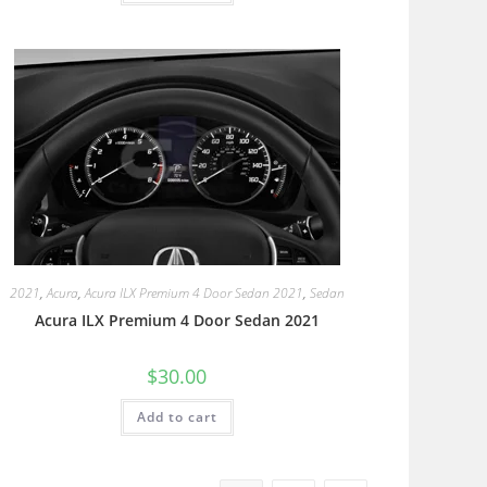
2021
,
Acura
,
Acura ILX Premium 4 Door Sedan 2021
,
Sedan
Acura ILX Premium 4 Door Sedan 2021
$
30.00
Add to cart