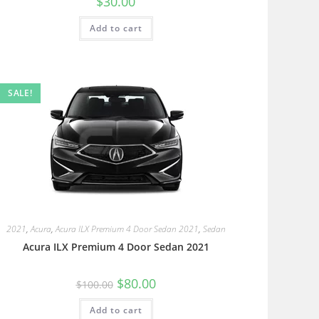
$
30.00
Add to cart
SALE!
2021
,
Acura
,
Acura ILX Premium 4 Door Sedan 2021
,
Sedan
Acura ILX Premium 4 Door Sedan 2021
$
80.00
$
100.00
Add to cart