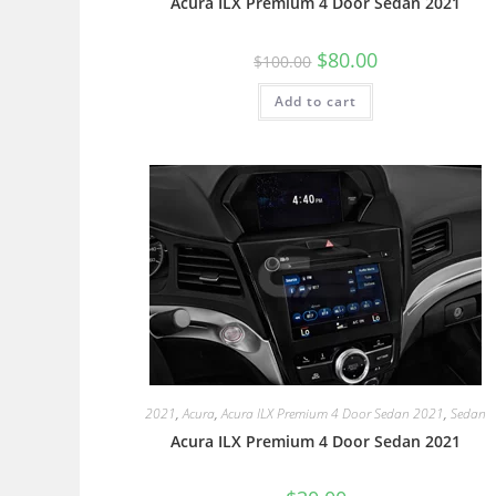
Acura ILX Premium 4 Door Sedan 2021
$
80.00
$
100.00
Add to cart
2021
,
Acura
,
Acura ILX Premium 4 Door Sedan 2021
,
Sedan
Acura ILX Premium 4 Door Sedan 2021