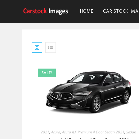
HOME
CAR STOCK IMA
SALE!
2021
,
Acura
,
Acura ILX Premium 4 Door Sedan 2021
,
Sedan