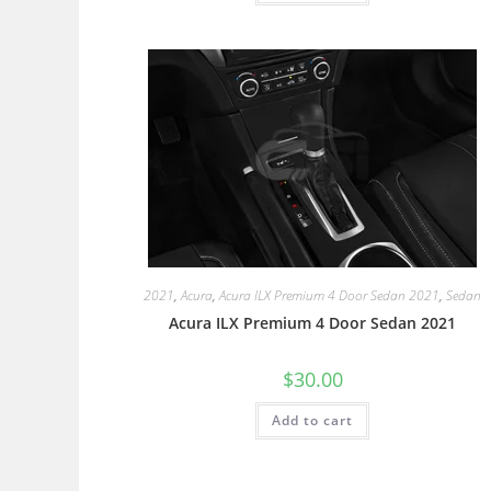
2021
,
Acura
,
Acura ILX Premium 4 Door Sedan 2021
,
Sedan
Acura ILX Premium 4 Door Sedan 2021
$
30.00
Add to cart