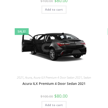
$
80.00
$
100.00
Add to cart
SALE!
2021
,
Acura
,
Acura ILX Premium 4 Door Sedan 2021
,
Sedan
Acura ILX Premium 4 Door Sedan 2021
$
80.00
$
100.00
Add to cart