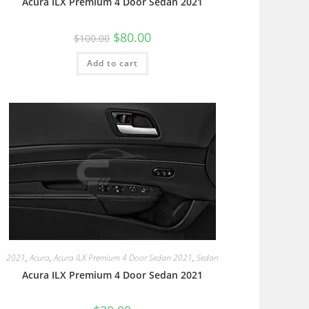
Acura ILX Premium 4 Door Sedan 2021
$
80.00
$
100.00
Add to cart
2021
,
Acura
,
Acura ILX Premium 4 Door Sedan 2021
,
Sedan
Acura ILX Premium 4 Door Sedan 2021