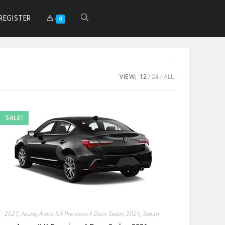
REGISTER
0
VIEW:
12
24
ALL
SALE!
2021
,
Acura
,
Acura ILX Premium 4 Door Sedan 2021
,
Sedan