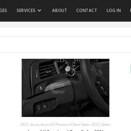
GES
SERVICES
ABOUT
CONTACT
LOG IN
2021
,
Acura
,
Acura ILX Premium 4 Door Sedan 2021
,
Sedan