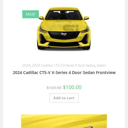
SALE!
2024
,
2024 Cadillac CT5-V V-Series 4 Door Sedan
,
Sedan
2024 Cadillac CT5-V V-Series 4 Door Sedan Frontview
$
100.00
$
120.00
Add to cart