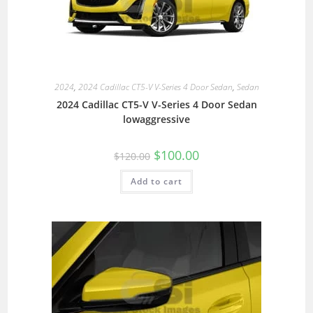
2024
,
2024 Cadillac CT5-V V-Series 4 Door Sedan
,
Sedan
2024 Cadillac CT5-V V-Series 4 Door Sedan
lowaggressive
$
100.00
$
120.00
Add to cart