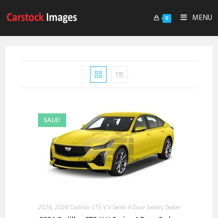
MENU
0
SALE!
2024
,
2024 Cadillac CT5-V V-Series 4 Door Sedan
,
Sedan