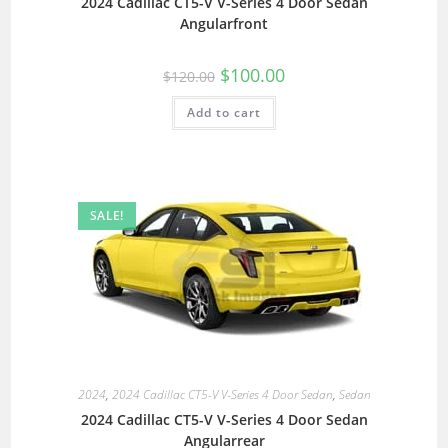
2024 Cadillac CT5-V V-Series 4 Door Sedan
Angularfront
$
100.00
$
120.00
Add to cart
SALE!
2024
,
2024 Cadillac CT5-V V-Series 4 Door Sedan
,
Sedan
2024 Cadillac CT5-V V-Series 4 Door Sedan
Angularrear