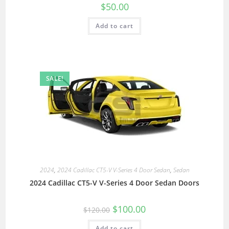
$
50.00
Add to cart
SALE!
2024
,
2024 Cadillac CT5-V V-Series 4 Door Sedan
,
Sedan
2024 Cadillac CT5-V V-Series 4 Door Sedan Doors
$
100.00
$
120.00
Add to cart