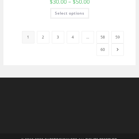
$
30.00
–
$
50.00
Select options
1
2
3
4
…
58
59
60