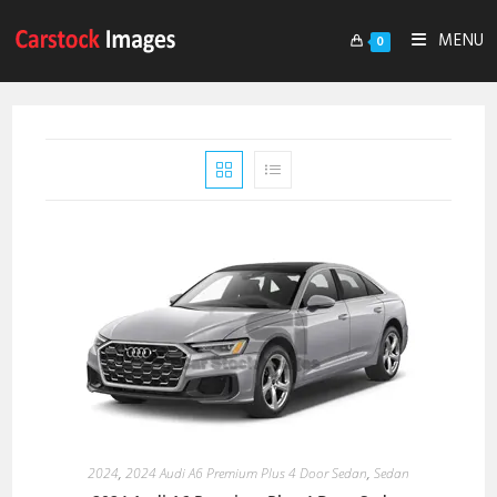
MENU
0
2024
,
2024 Audi A6 Premium Plus 4 Door Sedan
,
Sedan