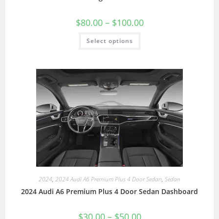
$
80.00
–
$
100.00
Select options
2024
,
2024 Audi A6 Premium Plus 4 Door Sedan
,
Sedan
2024 Audi A6 Premium Plus 4 Door Sedan Dashboard
$
30.00
–
$
50.00