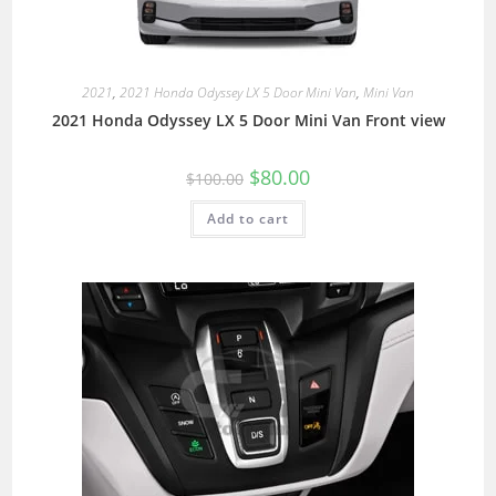
2021
,
2021 Honda Odyssey LX 5 Door Mini Van
,
Mini Van
2021 Honda Odyssey LX 5 Door Mini Van Front view
$
80.00
$
100.00
Add to cart