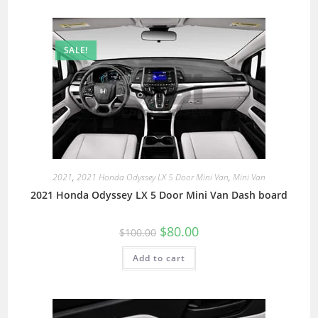
SALE!
2021
,
2021 Honda Odyssey LX 5 Door Mini Van
,
Mini Van
2021 Honda Odyssey LX 5 Door Mini Van Dash board
$
80.00
$
100.00
Add to cart