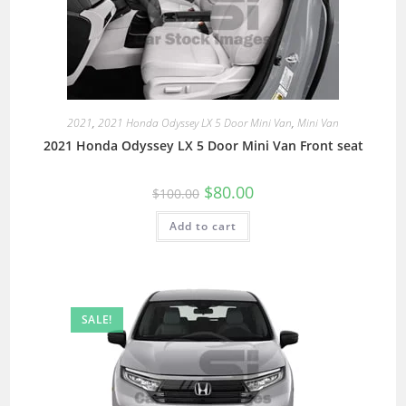
2021
,
2021 Honda Odyssey LX 5 Door Mini Van
,
Mini Van
2021 Honda Odyssey LX 5 Door Mini Van Front seat
$
80.00
$
100.00
Add to cart
SALE!