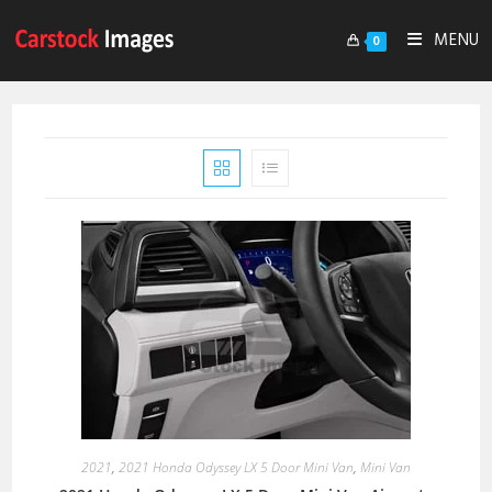
MENU
0
2021
,
2021 Honda Odyssey LX 5 Door Mini Van
,
Mini Van