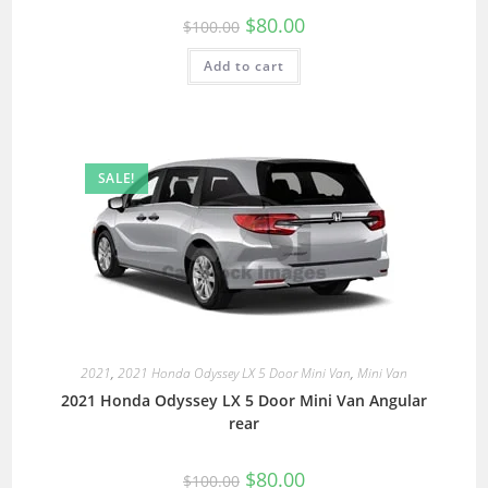
$
80.00
$
100.00
Add to cart
SALE!
2021
,
2021 Honda Odyssey LX 5 Door Mini Van
,
Mini Van
2021 Honda Odyssey LX 5 Door Mini Van Angular
rear
$
80.00
$
100.00