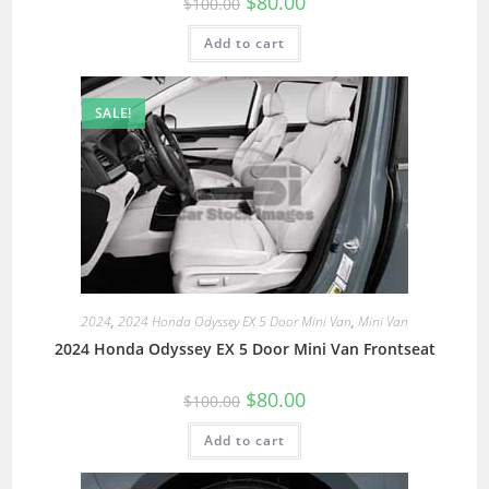
$
80.00
$
100.00
Add to cart
SALE!
2024
,
2024 Honda Odyssey EX 5 Door Mini Van
,
Mini Van
2024 Honda Odyssey EX 5 Door Mini Van Frontseat
$
80.00
$
100.00
Add to cart