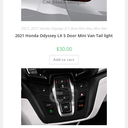
2021
,
2021 Honda Odyssey LX 5 Door Mini Van
,
Mini Van
2021 Honda Odyssey LX 5 Door Mini Van Tail light
$
30.00
Add to cart