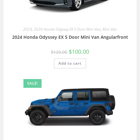
2024
,
2024 Honda Odyssey EX 5 Door Mini Van
,
Mini Van
2024 Honda Odyssey EX 5 Door Mini Van Angularfront
$
100.00
$
120.00
Add to cart
SALE!