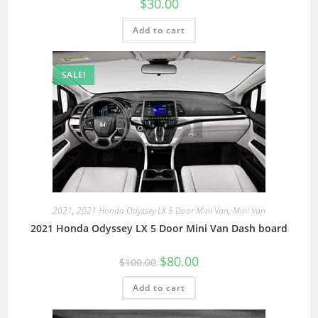
$
30.00
Add to cart
SALE!
2021
,
2021 Honda Odyssey LX 5 Door Mini Van
,
Mini Van
2021 Honda Odyssey LX 5 Door Mini Van Dash board
$
80.00
$
100.00
Add to cart