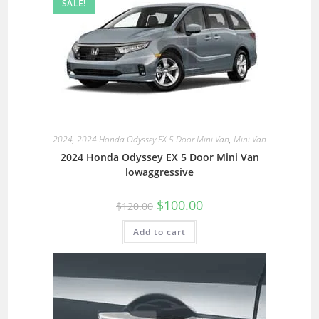
SALE!
2024
,
2024 Honda Odyssey EX 5 Door Mini Van
,
Mini Van
2024 Honda Odyssey EX 5 Door Mini Van
lowaggressive
$
100.00
$
120.00
Add to cart