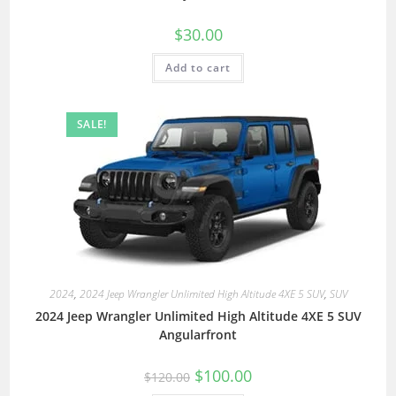
$
30.00
Add to cart
SALE!
2024
,
2024 Jeep Wrangler Unlimited High Altitude 4XE 5 SUV
,
SUV
2024 Jeep Wrangler Unlimited High Altitude 4XE 5 SUV
Angularfront
$
100.00
$
120.00