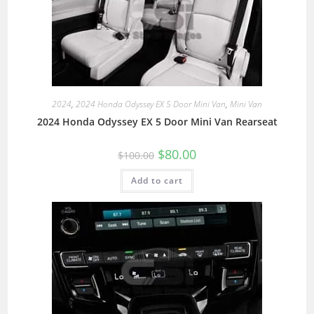
2024
,
2024 Honda Odyssey EX 5 Door Mini Van
,
Mini Van
2024 Honda Odyssey EX 5 Door Mini Van Rearseat
$
80.00
$
100.00
Add to cart