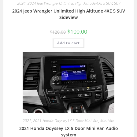
2024
,
2024 Jeep Wrangler Unlimited High Altitude 4XE 5 SUV
,
SUV
2024 Jeep Wrangler Unlimited High Altitude 4XE 5 SUV
Sideview
$
100.00
$
120.00
Add to cart
2021
,
2021 Honda Odyssey LX 5 Door Mini Van
,
Mini Van
2021 Honda Odyssey LX 5 Door Mini Van Audio
system