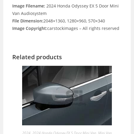
Image Filename:
2024 Honda Odyssey EX 5 Door Mini
Van Audiosystem
File Dimension:
2048×1360, 1280×960, 570×340
Image Copyright:
carstockimages – All rights reserved
Related products
2024
,
2024 Honda Odyssey EX 5 Door Mini Van
,
Mini Van