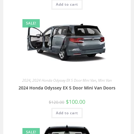
Add to cart
SALE!
2024
,
2024 Honda Odyssey EX 5 Door Mini Van
,
Mini Van
2024 Honda Odyssey EX 5 Door Mini Van Doors
$
100.00
$
120.00
Add to cart
SALE!