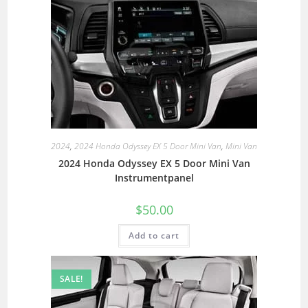
2024
,
2024 Honda Odyssey EX 5 Door Mini Van
,
Mini Van
2024 Honda Odyssey EX 5 Door Mini Van
Instrumentpanel
$
50.00
Add to cart
SALE!